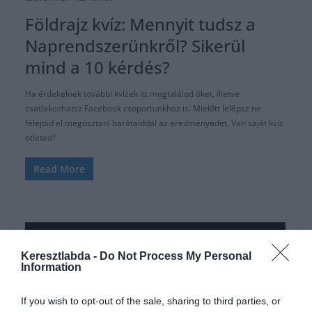
Földrajz kvíz: Mennyit tudsz a
Naprendszerünkről? Sikerül
mind a 10 kérdés?
Ha érdekelnek további kvízek itt megtalálod őket, illetve
csatlakozhatsz Facebook csoportunkhoz is. Mielőtt lelépsz ne
felejtsd el megosztani barátaiddal az eredményedet. Van saját kvíz
ötleted?
Read More
Keresztlabda -
Do Not Process My Personal
Information
If you wish to opt-out of the sale, sharing to third parties, or