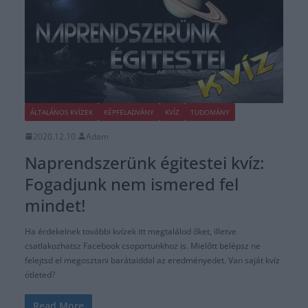
ÁLTALÁNOS KVÍZEK
KÉPFELADVÁNY
KVÍZ
TUDOMÁNY
2020.12.10.
Adam
Naprendszerünk égitestei kvíz:
Fogadjunk nem ismered fel
mindet!
Ha érdekelnek további kvízek itt megtalálod őket, illetve
csatlakozhatsz Facebook csoportunkhoz is. Mielőtt belépsz ne
felejtsd el megosztani barátaiddal az eredményedet. Van saját kvíz
ötleted?
Read More