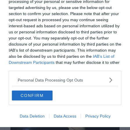
processing of your personal or sensitive information for
ÁLTALÁNOS KVÍZEK
FÖLDRAJZ
KVÍZ
TUDÁSPRÓBA
targeted advertising by us, please use the below opt-out
section to confirm your selection. Please note that after your
2021.01.20.
Aniko
opt-out request is processed you may continue seeing
Kvíz: Mennyit tudsz a
interest-based ads based on personal information utilized by
us or personal information disclosed to third parties prior to
Naprendszerről? Lássuk hogy
your opt-out. You may separately opt-out of the further
sikerrel veszed-e a tudáspróbát!
disclosure of your personal information by third parties on the
IAB’s list of downstream participants. This information may
Ha érdekelnek további kvízek itt megtalálod őket, illetve
also be disclosed by us to third parties on the
IAB’s List of
csatlakozhatsz Facebook csoportunkhoz is. Mielőtt belépsz ne
Downstream Participants
that may further disclose it to other
felejtsd el megosztani barátaiddal az eredményedet. Van saját kvíz
third parties.
ötleted?
Personal Data Processing Opt Outs
Read More
CONFIRM
Data Deletion
Data Access
Privacy Policy