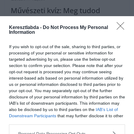
Művészeti kvíz: Meg tudod
mondani hol találhatóak a világ
leghíresebb múzeumai?
Keresztlabda -
Do Not Process My Personal
Information
Ebben a művészeti kvízben most letesztelheted a tudásod a világ
leghíresebb múzeumairól. Tudod melyik városban van a Louvre,
If you wish to opt-out of the sale, sharing to third parties, or
vagy mely
processing of your personal or sensitive information for
targeted advertising by us, please use the below opt-out
section to confirm your selection. Please note that after your
Read More
opt-out request is processed you may continue seeing
interest-based ads based on personal information utilized by
us or personal information disclosed to third parties prior to
your opt-out. You may separately opt-out of the further
disclosure of your personal information by third parties on the
IAB’s list of downstream participants. This information may
also be disclosed by us to third parties on the
IAB’s List of
Downstream Participants
that may further disclose it to other
third parties.
Personal Data Processing Opt Outs