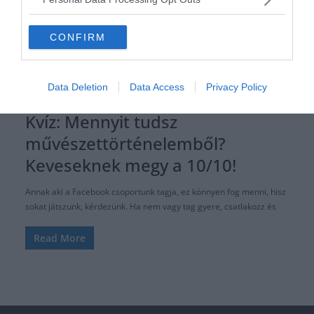
CONFIRM
ÁLTALÁNOS KVÍZEK
KVÍZ
MŰVÉSZET
TESZT
TÖRTÉNELEM
TUDÁSPRÓBA
Data Deletion
Data Access
Privacy Policy
2021.08.29.
Adam
Kvíz: Mennyit tudsz
művészettörténelemből?
Keveseknek megy a 10/10!
Annak aki a Facebook csoportunk tagja, ez könnyen fog menni, hisz
sokat játszunk, kérdezünk. Ha nem vagy tag gyere, csatlakozz és
Read More