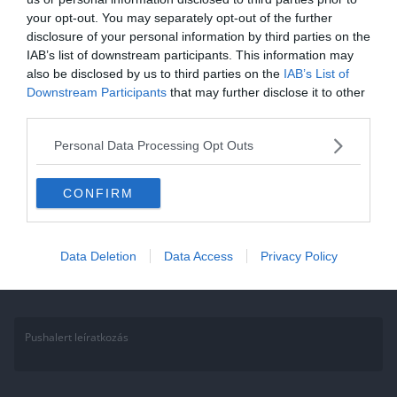
your opt-out. You may separately opt-out of the further
Kvíz: 10 kérdés az ókori görög
disclosure of your personal information by third parties on the
kultúráról. Lássuk, emlékszel-e
IAB’s list of downstream participants. This information may
also be disclosed by us to third parties on the
IAB’s List of
mit tanultál?
Downstream Participants
that may further disclose it to other
third parties.
Az ókori Görögországról szóló kvízünk jó módja annak, hogy
leteszteld a tudásod. Páratlan civilizációjához és csodálatos
Personal Data Processing Opt Outs
történelmi múltjához kapcsolódóan teszünk
CONFIRM
Read More
Data Deletion
Data Access
Privacy Policy
Pushalert leíratkozás