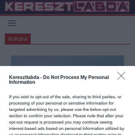
Skip
to
content
kultúra
Keresztlabda -
Do Not Process My Personal
Information
If you wish to opt-out of the sale, sharing to third parties, or
processing of your personal or sensitive information for
targeted advertising by us, please use the below opt-out
section to confirm your selection. Please note that after your
opt-out request is processed you may continue seeing
ÁLTALÁNOS KVÍZEK
KVÍZ
TÖRTÉNELEM
interest-based ads based on personal information utilized by
2024.03.07.
Judit
us or personal information disclosed to third parties prior to