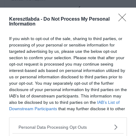
Gasztronómia kvíz: Ínyenc vagy-
e? 10 kérdéssel tesztelheted,
Keresztlabda -
Do Not Process My Personal
Information
mennyit tudsz a világ ételeiről?
If you wish to opt-out of the sale, sharing to third parties, or
Miből van a falafel és mit jelent a pezsgőkön a Doux? 10 kérdés
processing of your personal or sensitive information for
amivel tesztelheted, hogy mennyire vagy ínyenc. Lássuk,
targeted advertising by us, please use the below opt-out
section to confirm your selection. Please note that after your
Read More
opt-out request is processed you may continue seeing
interest-based ads based on personal information utilized by
us or personal information disclosed to third parties prior to
your opt-out. You may separately opt-out of the further
disclosure of your personal information by third parties on the
IAB’s list of downstream participants. This information may
also be disclosed by us to third parties on the
IAB’s List of
Downstream Participants
that may further disclose it to other
third parties.
Personal Data Processing Opt Outs