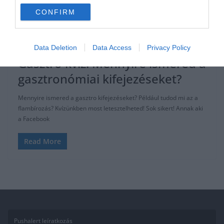
CONFIRM
ÁLTALÁNOS KVÍZEK
GASZTRO
KVÍZ
TESZT
TUDÁSPRÓBA
2022.06.19.
Adam
Data Deletion
Data Access
Privacy Policy
Gasztro kvíz: Mennyire ismered a
gasztronómiai kifejezéseket?
Mennyire ismered a gasztro kifejezéseket? Például tudod mi az a
flambírozás? Kvízünkben most letesztelheted! Sok sikert! Annak aki
a Facebook
Read More
Pushalert leíratkozás