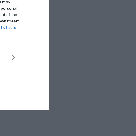
ou may
 personal
out of the
 downstream
B’s List of
tél!