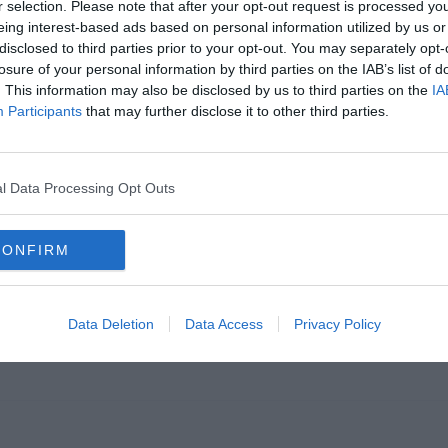
r selection. Please note that after your opt-out request is processed y
eing interest-based ads based on personal information utilized by us or
disclosed to third parties prior to your opt-out. You may separately opt-
losure of your personal information by third parties on the IAB’s list of
. This information may also be disclosed by us to third parties on the
IA
Participants
that may further disclose it to other third parties.
l Data Processing Opt Outs
CONFIRM
udáspróba, hogy felmérd mennyit felejtet
ni, hisz sokat játszunk, kérdezünk. Ha nem vagy tag gyere, csatlakozz és
Data Deletion
Data Access
Privacy Policy