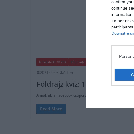
confirm you
continue se
information 
further disc
participants
Downstream 
Persona
ÁLTALÁNOS KVÍZEK
FÖLDRAJZ
KVÍZ
TESZT
TUDÁSPRÓBA
2021.09.08.
Adam
Földrajz kvíz: 10 kérdéses t
Annak aki a Facebook csoportunk tagja, ez könnyen fog men
Read More