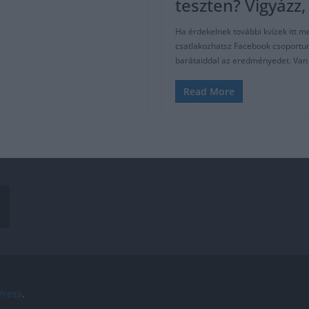
teszten? Vigyázz
Ha érdekelnek további kvízek itt me
csatlakozhatsz Facebook csoportunk
barátaiddal az eredményedet. Van s
Read More
ress
.