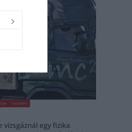
RÓBA
TUDOMÁNY
e vizsgáznál egy fizika