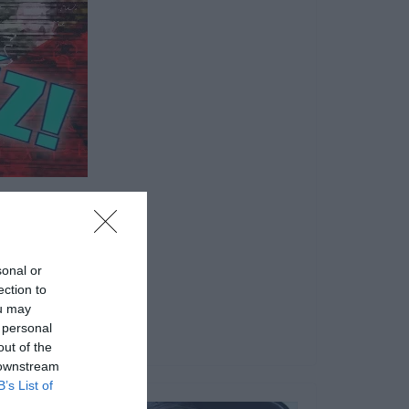
ekről? Lássuk!
sonal or
ection to
k a kifejezések, betűk. Sok
ou may
 personal
out of the
 downstream
B’s List of