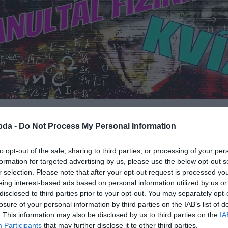
bda -
Do Not Process My Personal Information
it tanultál az iskolában a mértékegység
to opt-out of the sale, sharing to third parties, or processing of your per
formation for targeted advertising by us, please use the below opt-out s
lnevezésére fizikából? Kvízünkben most letesztelheted mennyire rémlenek jól eze
r selection. Please note that after your opt-out request is processed y
eing interest-based ads based on personal information utilized by us or
disclosed to third parties prior to your opt-out. You may separately opt-
losure of your personal information by third parties on the IAB’s list of
. This information may also be disclosed by us to third parties on the
IA
Participants
that may further disclose it to other third parties.