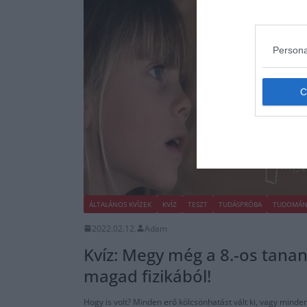
Persona
ÁLTALÁNOS KVÍZEK
KVÍZ
TESZT
TUDÁSPRÓBA
TUDOMÁN
2022.02.12.
Adam
Kvíz: Megy még a 8.-os tanan
magad fizikából!
Hogy is volt? Minden erő kölcsönhatást vált ki, vagy minden 