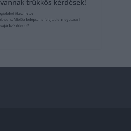
, vannak trükkös kérdések!
gtalálod őket, illetve
hoz is. Mielőtt belépsz ne felejtsd el megosztani
aját kvíz ötleted?