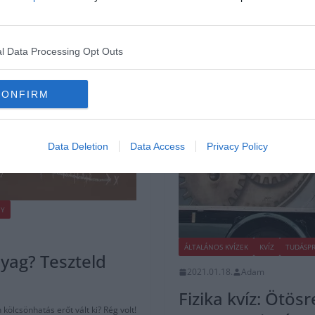
l Data Processing Opt Outs
CONFIRM
Data Deletion
Data Access
Privacy Policy
Y
ÁLTALÁNOS KVÍZEK
KVÍZ
TUDÁSP
yag? Teszteld
2021.01.18.
Adam
Fizika kvíz: Ötösr
kölcsönhatás erőt vált ki? Rég volt!