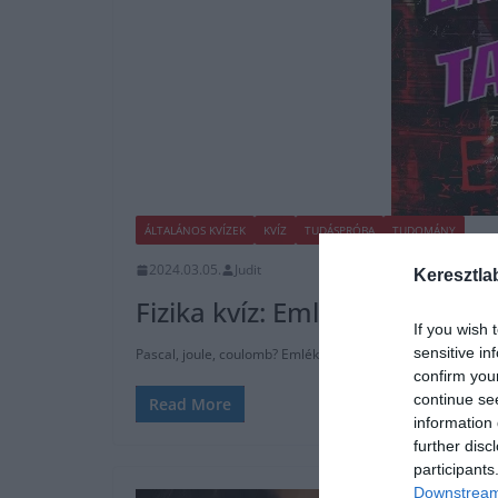
ÁLTALÁNOS KVÍZEK
KVÍZ
TUDÁSPRÓBA
TUDOMÁNY
2024.03.05.
Judit
Keresztla
Fizika kvíz: Emlékszel még m
If you wish 
sensitive in
Pascal, joule, coulomb? Emlékszel még a mértékegységek e
confirm you
continue se
Read More
information 
further disc
participants
Downstream 