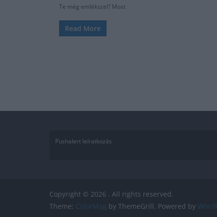
Te még emlékszel? Most
Read More
Pushalert leíratkozás
Copyright © 2026
. All rights reserved.
Theme:
ColorMag
by ThemeGrill. Powered by
WordP