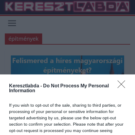
Skip
to
content
építmények
Keresztlabda -
Do Not Process My Personal
Information
If you wish to opt-out of the sale, sharing to third parties, or
processing of your personal or sensitive information for
targeted advertising by us, please use the below opt-out
ÁLTALÁNOS KVÍZEK
KÉPFELADVÁNY
KVÍZ
MŰVÉSZET
TESZT
section to confirm your selection. Please note that after your
opt-out request is processed you may continue seeing
TUDÁSPRÓBA