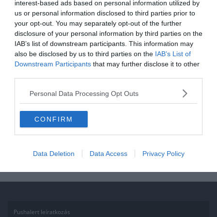
interest-based ads based on personal information utilized by
2021.07.22.
Adam
us or personal information disclosed to third parties prior to
your opt-out. You may separately opt-out of the further
Kvíz: Felismered a híres
disclosure of your personal information by third parties on the
magyarországi építményeket?
IAB’s list of downstream participants. This information may
also be disclosed by us to third parties on the
IAB’s List of
Csak a legjobbaknak sikerül
Downstream Participants
that may further disclose it to other
mind!
third parties.
Magyarország tele van szebbnél szebb és híresebbnél híresebb
Personal Data Processing Opt Outs
épületekkel. De Te felismered őket? Sikerül a kvíz minden
kérdésére megadnod a
CONFIRM
Read More
Data Deletion
Data Access
Privacy Policy
Pushalert leíratkozás