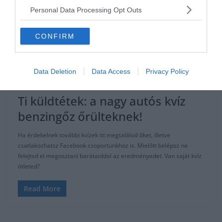
Personal Data Processing Opt Outs
CONFIRM
KVÍZ
TI KÜLDTÉTEK
TUDÁSPRÓBA
Data Deletion
Data Access
Privacy Policy
2020.12.12.
Adam
Ti küldtétek: a nagy autós kvíz
benzingőz őrülteknek!
Ha érdekelnek további kvízek itt megtalálod őket, illetve
csatlakozhatsz Facebook csoportunkhoz is. Mielőtt belépsz ne
felejtsd el megosztani barátaiddal az eredményedet. Van saját kvíz
ötleted?
Read More