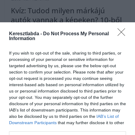
Kvíz: Tudod milyen márkájú
autók vannak a képeken? 10-ből
csak 2-en találják el mind!
Keresztlabda -
Do Not Process My Personal
Information
[onionbuzz quizid=445][/onionbuzz] Ha érdekelnek további
kvízek itt megtalálod őket, illetve
csatlakozhatsz Facebook csoportunkhoz is. Mielőtt lelépsz ne
If you wish to opt-out of the sale, sharing to third parties, or
felejtsd el megosztani barátaiddal az eredményedet. Van saját
processing of your personal or sensitive information for
targeted advertising by us, please use the below opt-out
section to confirm your selection. Please note that after your
Read More
opt-out request is processed you may continue seeing
interest-based ads based on personal information utilized by
us or personal information disclosed to third parties prior to
your opt-out. You may separately opt-out of the further
disclosure of your personal information by third parties on the
IAB’s list of downstream participants. This information may
also be disclosed by us to third parties on the
IAB’s List of
Downstream Participants
that may further disclose it to other
third parties.