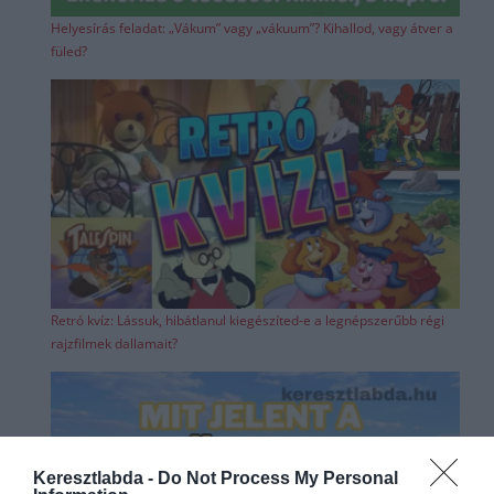
Helyesírás feladat: „Vákum” vagy „vákuum”? Kihallod, vagy átver a
füled?
Retró kvíz: Lássuk, hibátlanul kiegészíted-e a legnépszerűbb régi
rajzfilmek dallamait?
Keresztlabda -
Do Not Process My Personal