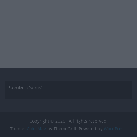
Pushalert leíratkozás
Copyright © 2026
. All rights reserved.
Theme:
ColorMag
by ThemeGrill. Powered by
WordPress
.