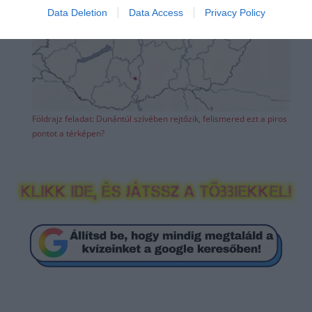
Data Deletion
Data Access
Privacy Policy
Földrajz feladat: Dunántúl szívében rejtőzik, felismered ezt a piros
pontot a térképen?