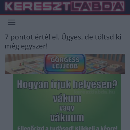
Skip
to
content
7 pontot értél el. Ügyes, de töltsd ki
még egyszer!