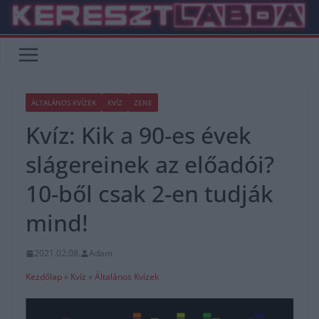
Skip
to
content
ÁLTALÁNOS KVÍZEK
KVÍZ
ZENE
Kvíz: Kik a 90-es évek
slágereinek az előadói?
10-ből csak 2-en tudják
mind!
2021.02.08.
Adam
Kezdőlap
»
Kvíz
»
Általános Kvízek