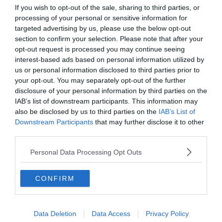
If you wish to opt-out of the sale, sharing to third parties, or
processing of your personal or sensitive information for
0%
targeted advertising by us, please use the below opt-out
section to confirm your selection. Please note that after your
opt-out request is processed you may continue seeing
"Because You Loved Me"
interest-based ads based on personal information utilized by
((Billboard Hot 100
us or personal information disclosed to third parties prior to
listavezető Március 23,
your opt-out. You may separately opt-out of the further
disclosure of your personal information by third parties on the
1996)
IAB’s list of downstream participants. This information may
also be disclosed by us to third parties on the
IAB’s List of
Downstream Participants
that may further disclose it to other
Céline Dion
third parties.
Personal Data Processing Opt Outs
Spice Girls
CONFIRM
Jennifer Lopez
Data Deletion
Data Access
Privacy Policy
Ha érdekelnek további kvízek
itt
megtalálod őket, illetve